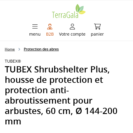
enu principal
Le panier contient
menu
B2B
Votre compte
panier
Home
Protection des abres
TUBEX®
TUBEX Shrubshelter Plus,
housse de protection et
protection anti-
abroutissement pour
arbustes, 60 cm, Ø 144-200
mm