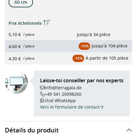
60 cm
Prix échelonnés
5,10 €
Jusqu'à
34 pièce
/ pièce
Jusqu'à
104 pièce
4,60 €
/ pièce
-10%
À partir de
105 pièce
4,30 €
/ pièce
-16%
Laisse-toi conseiller par nos experts
info@terragala.de
+49 341 20098260
chat WhatsApp
Vers le formulaire de contact
Détails du produit