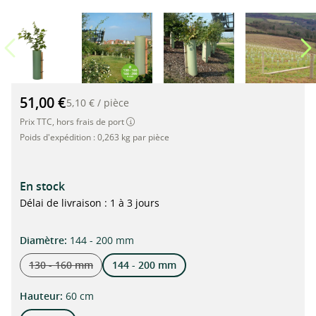
TUBEX Shrubshelter Plus, housse de protection et protection
51,00 €
5,10 €
/
pièce
Prix TTC, hors frais de port
Poids d'expédition :
0,263 kg par pièce
En stock
Délai de livraison : 1 à 3 jours
Sélectionner
Diamètre:
144 - 200 mm
130 - 160 mm
144 - 200 mm
(Cette option n'est actuellement pas disponible.)
Sélectionner
Hauteur:
60 cm