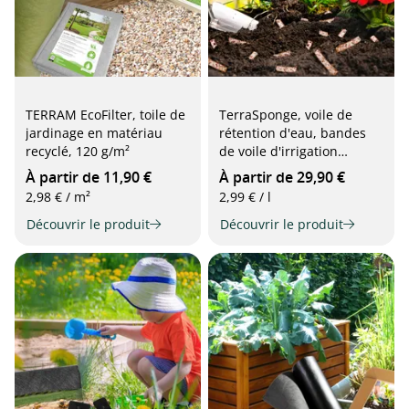
TERRAM EcoFilter, toile de
TerraSponge, voile de
jardinage en matériau
rétention d'eau, bandes
recyclé, 120 g/m²
de voile d'irrigation
biodégradables
À partir de 11,90 €
À partir de 29,90 €
2,98 € / m²
2,99 € / l
Découvrir le produit
Découvrir le produit