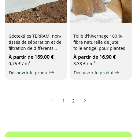
Géotextiles TERRAM, non-
Toile d'hivernage 100 %
tissés de séparation et de
fibre naturelle de jute,
filtration de différents
toile antigel pour plantes
grammages
À partir de 169,00 €
À partir de 16,90 €
0,75 € / m²
3,38 € / m²
Découvrir le produit
Découvrir le produit
page
page
1
2