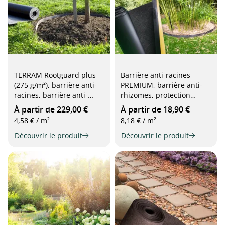
TERRAM Rootguard plus
Barrière anti-racines
(275 g/m²), barrière anti-
PREMIUM, barrière anti-
racines, barrière anti-
rhizomes, protection
rhizomes pour installation
efficace contre la
À partir de 229,00 €
À partir de 18,90 €
verticale, 2 m x 25 m, noir
prolifération des racines,
4,58 € / m²
8,18 € / m²
0,66 m x 3,5 m
Découvrir le produit
Découvrir le produit