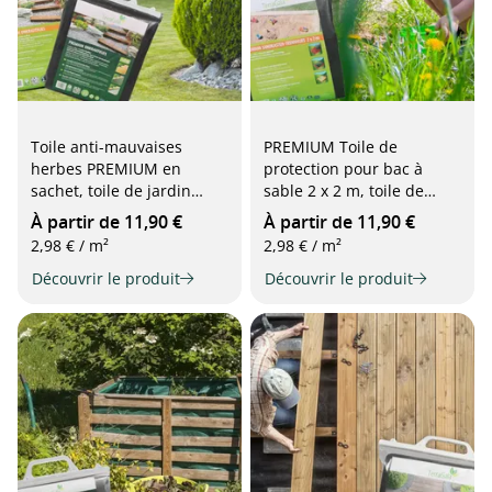
Toile anti-mauvaises
PREMIUM Toile de
herbes PREMIUM en
protection pour bac à
sachet, toile de jardin
sable 2 x 2 m, toile de
pour une lutte efficace
jardinage pour empêcher
À partir de 11,90 €
À partir de 11,90 €
contre les mauvaises
efficacement les
2,98 € / m²
2,98 € / m²
herbes, 90 g/m², gris
mauvaises herbes de
Découvrir le produit
pousser sous le bac à
Découvrir le produit
sable, gris