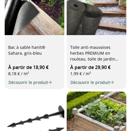
Bac à sable hanit®
Toile anti-mauvaises
Sahara, gris-bleu
herbes PREMIUM en
rouleau, toile de jardin
pour lutter contre les
À partir de 18,90 €
À partir de 29,90 €
mauvaises herbes, 90
8,18 € / m²
1,99 € / m²
g/m², largeur 1 m, gris
Découvrir le produit
Découvrir le produit