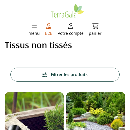
enu principal
Le panier contient
menu
B2B
Votre compte
panier
Tissus non tissés
Filtrer les produits