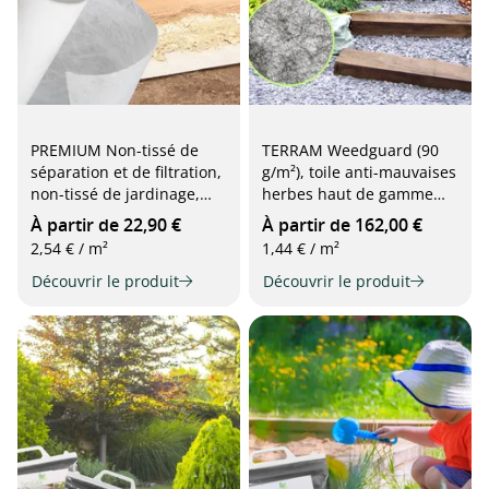
PREMIUM Non-tissé de
TERRAM Weedguard (90
séparation et de filtration,
g/m²), toile anti-mauvaises
non-tissé de jardinage,
herbes haut de gamme
géotextile, 110 g/m², blanc
pour un désherbage
À partir de 22,90 €
À partir de 162,00 €
durable, 2,25 x 50 m, gris
2,54 € / m²
1,44 € / m²
Découvrir le produit
Découvrir le produit