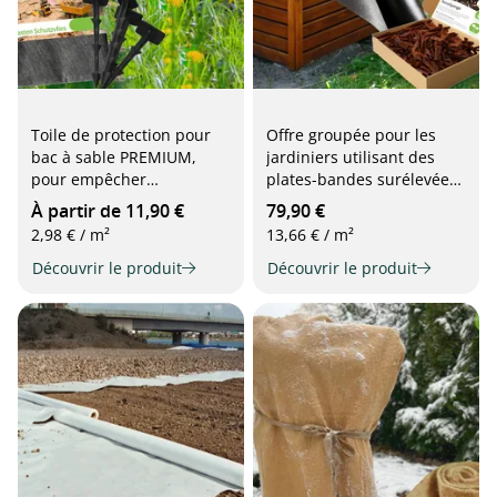
Toile de protection pour
Offre groupée pour les
bac à sable PREMIUM,
jardiniers utilisant des
pour empêcher
plates-bandes surélevées :
efficacement les
film non tissé pour plates-
À partir de 11,90 €
79,90 €
mauvaises herbes de
bandes surélevées + 25
2,98 € / m²
13,66 € / m²
pousser sous le bac à
litres de non-tissé
sable, avec broches de
Découvrir le produit
TerraSponge pour la
Découvrir le produit
fixation incluses
rétention d'eau