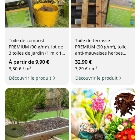
Toile de compost
Toile de terrasse
PREMIUM (90 g/m²), lot de
PREMIUM (90 g/m²), toile
3 toiles de jardin (1 m x 1
anti-mauvaises herbes
m) spécialement conçues
spécialement conçue pour
À partir de 9,90 €
32,90 €
pour les composteurs, gris
la construction de
3,30 € / m²
3,29 € / m²
terrasses, 2 m x 5 m, grise
Découvrir le produit
Découvrir le produit