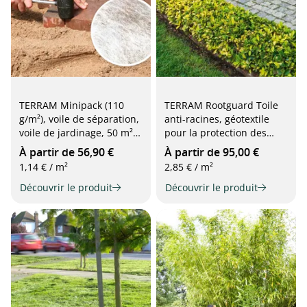
TERRAM Minipack (110
TERRAM Rootguard Toile
g/m²), voile de séparation,
anti-racines, géotextile
voile de jardinage, 50 m²
pour la protection des
dans un sac pratique (4,5
racines, 260 g/m
À partir de 56,90 €
À partir de 95,00 €
x 11,12 m), blanc
1,14 € / m²
2,85 € / m²
Découvrir le produit
Découvrir le produit