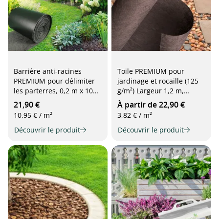
Barrière anti-racines
Toile PREMIUM pour
PREMIUM pour délimiter
jardinage et rocaille (125
les parterres, 0,2 m x 10
g/m²) Largeur 1,2 m,
m, noir
marron
21,90 €
À partir de 22,90 €
10,95 € / m²
3,82 € / m²
Découvrir le produit
Découvrir le produit