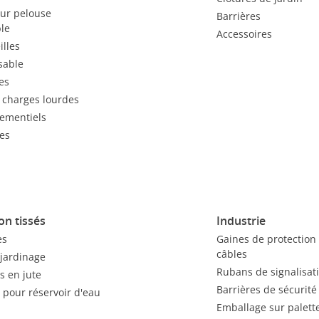
our pelouse
Barrières
le
Accessoires
illes
sable
es
 charges lourdes
nementiels
es
on tissés
Industrie
es
Gaines de protection
câbles
 jardinage
Rubans de signalisat
s en jute
Barrières de sécurité
 pour réservoir d'eau
Emballage sur palett