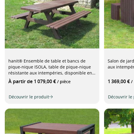
hanit® Ensemble de table et bancs de
Salon de jar
pique-nique ISOLA, table de pique-nique
aux intempér
résistante aux intempéries, disponible en
deux couleurs
À partir de 1 079,00 €
1 369,00 €
/ pièce
/
Découvrir le produit
Découvrir le