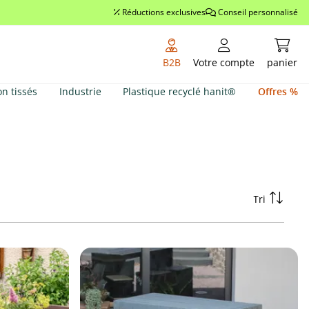
Réductions exclusives
Conseil personnalisé
Le pan
B2B
Votre compte
panier
on tissés
Industrie
Plastique recyclé hanit®
Offres %
Tri