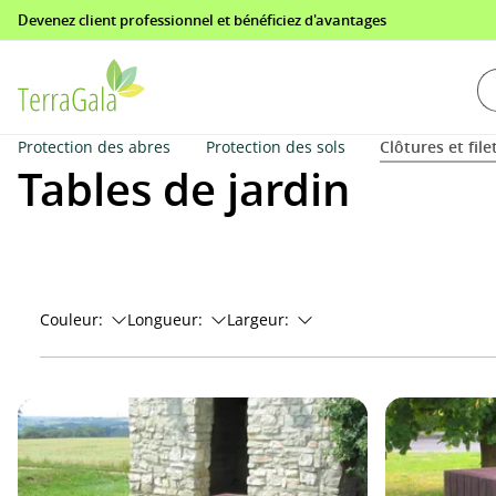
Devenez client professionnel et bénéficiez d'avantages
echerche
Aller à la navigation principale
Protection des abres
Protection des sols
Clôtures et file
Tables de jardin
Couleur:
Longueur:
Largeur: