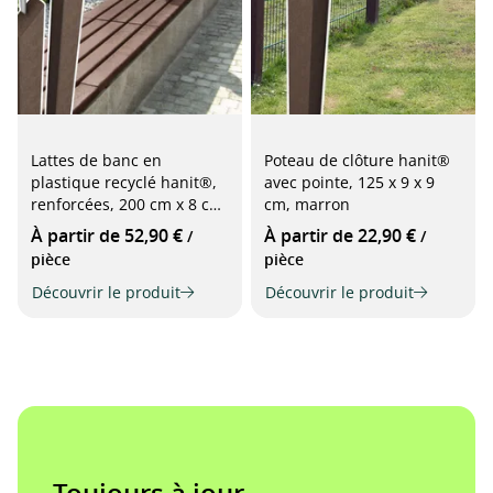
Lattes de banc en
Poteau de clôture hanit®
plastique recyclé hanit®,
avec pointe, 125 x 9 x 9
renforcées, 200 cm x 8 cm
cm, marron
x 4 cm, marron
À partir de 52,90 €
À partir de 22,90 €
/
/
pièce
pièce
Découvrir le produit
Découvrir le produit