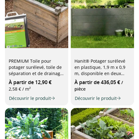
PREMIUM Toile pour
Hanit® Potager surélevé
potager surélevé, toile de
en plastique, 1,9 m x 0,9
séparation et de drainage
m, disponible en deux
pour potagers surélevés, 1
hauteurs et deux couleurs
À partir de 12,90 €
À partir de 436,05 €
/
x 5 m, gris
2,58 € / m²
pièce
Découvrir le produit
Découvrir le produit