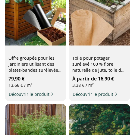
Offre groupée pour les
Toile pour potager
jardiniers utilisant des
surélevé 100 % fibre
plates-bandes surélevées :
naturelle de jute, toile de
film non tissé pour plates-
séparation et de paillage,
79,90 €
À partir de 16,90 €
bandes surélevées + 25
1 m x 5 m
13,66 € / m²
3,38 € / m²
litres de non-tissé
TerraSponge pour la
Découvrir le produit
Découvrir le produit
rétention d'eau