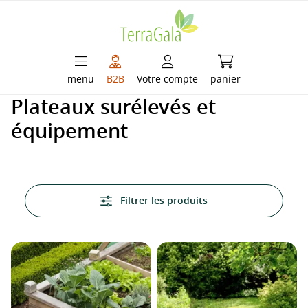
enu principal
Le panier contient
menu
B2B
Votre compte
panier
Plateaux surélevés et
équipement
Filtrer les produits