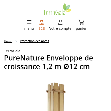
enu principal
Le panier contient
menu
B2B
Votre compte
panier
Home
Protection des abres
TerraGala
PureNature Enveloppe de
croissance 1,2 m Ø12 cm