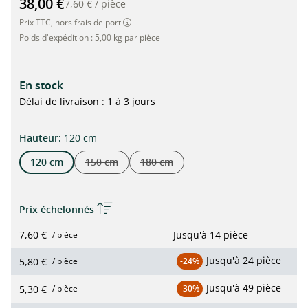
38,00 €
7,60 €
/
pièce
Prix TTC, hors frais de port
Poids d'expédition :
5,00 kg par pièce
En stock
Délai de livraison : 1 à 3 jours
Sélectionner
Hauteur:
120 cm
120 cm
150 cm
180 cm
(Cette option n'est actuellement pas disponible.)
(Cette option n'est actuellement pas di
Prix échelonnés
7,60 €
Jusqu'à
14 pièce
/ pièce
Jusqu'à
24 pièce
5,80 €
/ pièce
-24%
Jusqu'à
49 pièce
5,30 €
/ pièce
-30%