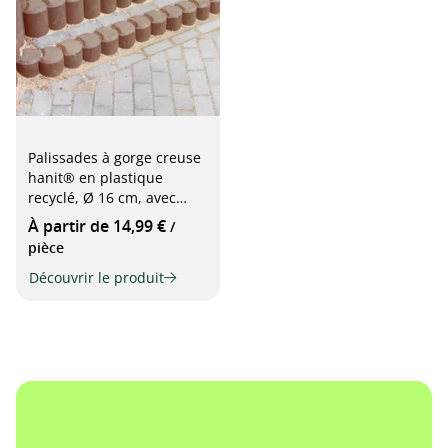
Palissades à gorge creuse
hanit® en plastique
recyclé, Ø 16 cm, avec
profilé creux
À partir de 14,99 €
/
pièce
Découvrir le produit