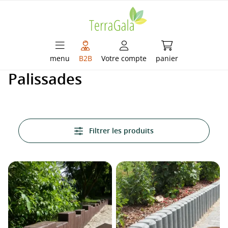
enu principal
Le panier contient
menu
B2B
Votre compte
panier
Palissades
Filtrer les produits